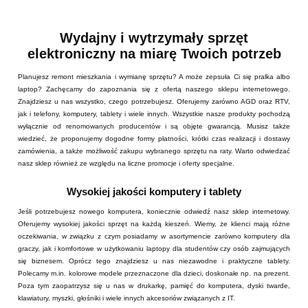
Wydajny i wytrzymały sprzęt
elektroniczny na miarę Twoich potrzeb
Planujesz remont mieszkania i wymianę sprzętu? A może zepsuła Ci się pralka albo
laptop? Zachęcamy do zapoznania się z ofertą naszego sklepu internetowego.
Znajdziesz u nas wszystko, czego potrzebujesz. Oferujemy zarówno AGD oraz RTV,
jak i telefony, komputery, tablety i wiele innych. Wszystkie nasze produkty pochodzą
wyłącznie od renomowanych producentów i są objęte gwarancją. Musisz także
wiedzieć, że proponujemy dogodne formy płatności, krótki czas realizacji i dostawy
zamówienia, a także możliwość zakupu wybranego sprzętu na raty. Warto odwiedzać
nasz sklep również ze względu na liczne promocje i oferty specjalne.
Wysokiej jakości komputery i tablety
Jeśli potrzebujesz nowego komputera, koniecznie odwiedź nasz sklep internetowy.
Oferujemy wysokiej jakości sprzęt na każdą kieszeń. Wiemy, że klienci mają różne
oczekiwania, w związku z czym posiadamy w asortymencie zarówno komputery dla
graczy, jak i komfortowe w użytkowaniu laptopy dla studentów czy osób zajmujących
się biznesem. Oprócz tego znajdziesz u nas niezawodne i praktyczne tablety.
Polecamy m.in. kolorowe modele przeznaczone dla dzieci, doskonałe np. na prezent.
Poza tym zaopatrzysz się u nas w drukarkę, pamięć do komputera, dyski twarde,
klawiatury, myszki, głośniki i wiele innych akcesoriów związanych z IT.