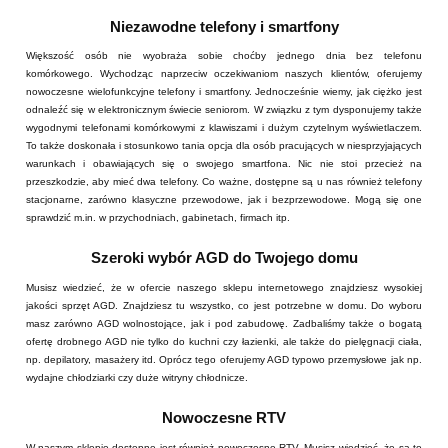
Niezawodne telefony i smartfony
Większość osób nie wyobraża sobie choćby jednego dnia bez telefonu
komórkowego. Wychodząc naprzeciw oczekiwaniom naszych klientów, oferujemy
nowoczesne wielofunkcyjne telefony i smartfony. Jednocześnie wiemy, jak ciężko jest
odnaleźć się w elektronicznym świecie seniorom. W związku z tym dysponujemy także
wygodnymi telefonami komórkowymi z klawiszami i dużym czytelnym wyświetlaczem.
To także doskonała i stosunkowo tania opcja dla osób pracujących w niesprzyjających
warunkach i obawiających się o swojego smartfona. Nic nie stoi przecież na
przeszkodzie, aby mieć dwa telefony. Co ważne, dostępne są u nas również telefony
stacjonarne, zarówno klasyczne przewodowe, jak i bezprzewodowe. Mogą się one
sprawdzić m.in. w przychodniach, gabinetach, firmach itp.
Szeroki wybór AGD do Twojego domu
Musisz wiedzieć, że w ofercie naszego sklepu internetowego znajdziesz wysokiej
jakości sprzęt AGD. Znajdziesz tu wszystko, co jest potrzebne w domu. Do wyboru
masz zarówno AGD wolnostojące, jak i pod zabudowę. Zadbaliśmy także o bogatą
ofertę drobnego AGD nie tylko do kuchni czy łazienki, ale także do pielęgnacji ciała,
np. depilatory, masażery itd. Oprócz tego oferujemy AGD typowo przemysłowe jak np.
wydajne chłodziarki czy duże witryny chłodnicze.
Nowoczesne RTV
W naszym sklepie dostępne jest również nowoczesne RTV. Musisz wiedzieć, że są to